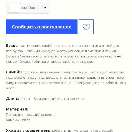
серебро
Сообщить о поступлении
Буква
– магические свойства опала в исполнении значимой для
вас буквы – это индивидуальность, усиленная энергией камня.
Первая буква твоего имени или имени близкого человека или же
первая буква любимого города, страны или слова.
Синий:
Глубокий цвет океана и энергия воды. Такой цвет не только
подчеркнет вашу индивидуальность, а также подарит внутреннюю
силу и восхитительное настроение, как в отпуске. Для влюбленных в
море.
Длина:
41 см + 5 см удлинительная цепочка
Материал:
Покрытие – родий/позолота
Камень – опал
Уход за украшением:
избегать прямого контакта с водой,