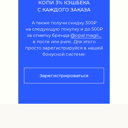
КОПИ 3% КЭШБЕКА
С КАЖДОГО ЗАКАЗА
А также получи скидку 300₽
на следующую покупку и до 500₽
за отметку бренда
@opal.magic_
в посте или рилс. Для этого
просто зарегистрируйся в нашей
бонусной системе.
Зарегистрироваться