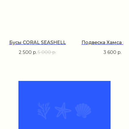
Бусы CORAL SEASHELL
Подвеска Хамса з
2 500
р.
5 000
р.
3 600
р.