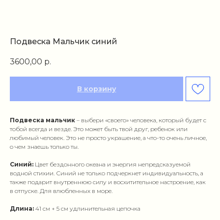
Подвеска Мальчик синий
3600,00
р.
В корзину
Подвеска мальчик
– выбери «своего» человека, который будет с
тобой всегда и везде. Это может быть твой друг, ребенок или
любимый человек. Это не просто украшение, а что-то очень личное,
о чем знаешь только ты.
Синий:
Цвет бездонного океана и энергия непредсказуемой
водной стихии. Синий не только подчеркнет индивидуальность, а
также подарит внутреннюю силу и восхитительное настроение, как
в отпуске. Для влюбленных в море.
Длина:
41 см + 5 см удлинительная цепочка