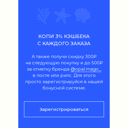
КОПИ 3% КЭШБЕКА
С КАЖДОГО ЗАКАЗА
А также получи скидку 300₽
на следующую покупку и до 500₽
за отметку бренда
@opal.magic_
в посте или рилс. Для этого
просто зарегистрируйся в нашей
бонусной системе.
Зарегистрироваться