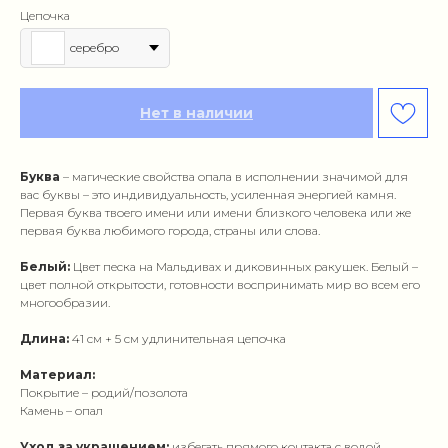
Цепочка
серебро
Нет в наличии
Буква
– магические свойства опала в исполнении значимой для
вас буквы – это индивидуальность, усиленная энергией камня.
Первая буква твоего имени или имени близкого человека или же
первая буква любимого города, страны или слова.
Белый:
Цвет песка на Мальдивах и диковинных ракушек. Белый –
цвет полной открытости, готовности воспринимать мир во всем его
многообразии.
Длина:
41 см + 5 см удлинительная цепочка
Материал:
Покрытие – родий/позолота
Камень – опал
Уход за украшением:
избегать прямого контакта с водой,