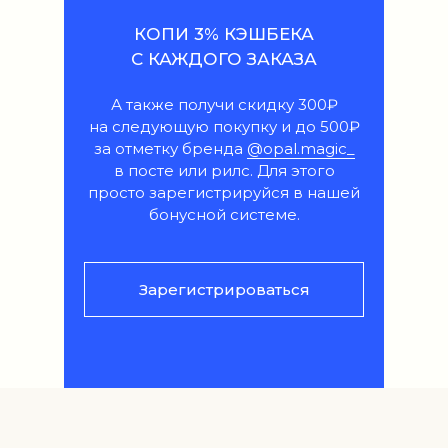
КОПИ 3% КЭШБЕКА
С КАЖДОГО ЗАКАЗА
А также получи скидку 300₽
на следующую покупку и до 500₽
за отметку бренда
@opal.magic_
в посте или рилс. Для этого
просто зарегистрируйся в нашей
бонусной системе.
Зарегистрироваться