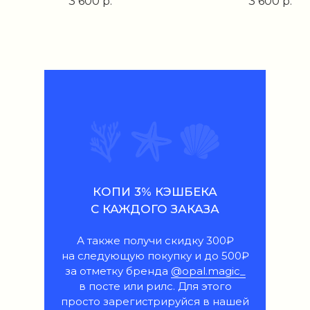
3 600
р.
3 600
р.
КОПИ 3% КЭШБЕКА
С КАЖДОГО ЗАКАЗА
А также получи скидку 300₽
на следующую покупку и до 500₽
за отметку бренда
@opal.magic_
в посте или рилс. Для этого
просто зарегистрируйся в нашей