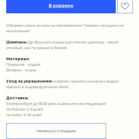
В корзину
Обожаем опалы во всех их проявлениях! Сережки гвоздики не
исключение!
Шампань:
До безумия искристый оттенок шампань – такой
игривый, как пузырьки в бокале.
Материал:
Покрытие – родий
Вставки – опалы
Уход за украшением:
избегать прямого контакта с водой,
хранить в индивидуальном чехле.
Доставка:
Екатеринбург до 16:00 день в день или на следующий
по России: 2–6 дней
по миру: 9–25 дней
Намекнуть о подарке