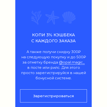
КОПИ 3% КЭШБЕКА
С КАЖДОГО ЗАКАЗА
А также получи скидку 300₽
на следующую покупку и до 500₽
за отметку бренда
@opal.magic_
в посте или рилс. Для этого
просто зарегистрируйся в нашей
бонусной системе.
Зарегистрироваться