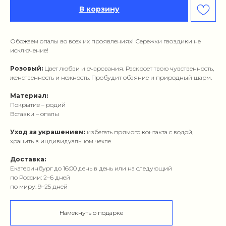
В корзину
Обожаем опалы во всех их проявлениях! Сережки гвоздики не
исключение!
Розовый:
Цвет любви и очарования. Раскроет твою чувственность,
женственность и нежность. Пробудит обаяние и природный шарм.
Материал:
Покрытие – родий
Вставки – опалы
Уход за украшением:
избегать прямого контакта с водой,
хранить в индивидуальном чехле.
Доставка:
Екатеринбург до 16:00 день в день или на следующий
по России: 2–6 дней
по миру: 9–25 дней
Намекнуть о подарке