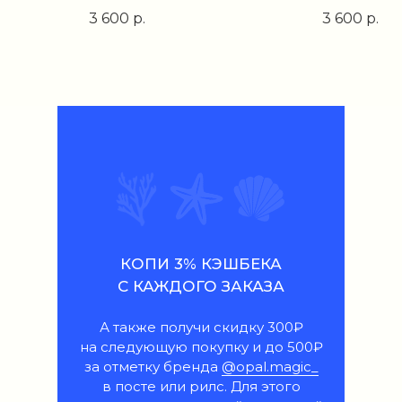
3 600
р.
3 600
р.
КОПИ 3% КЭШБЕКА
С КАЖДОГО ЗАКАЗА
А также получи скидку 300₽
на следующую покупку и до 500₽
за отметку бренда
@opal.magic_
в посте или рилс. Для этого