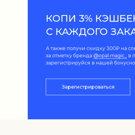
КОПИ 3% КЭШБЕ
С КАЖДОГО ЗАК
А также получи скидку 300₽ на с
за отметку бренда
@opal.magic_
в п
зарегистрируйся в нашей бонусно
Зарегистрироваться