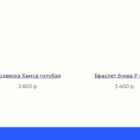
одвеска Хамса голубая
Браслет Буква P
3 600
р.
3 400
р.