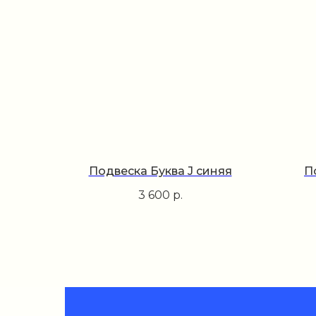
Подвеска Буква J синяя
П
3 600
р.