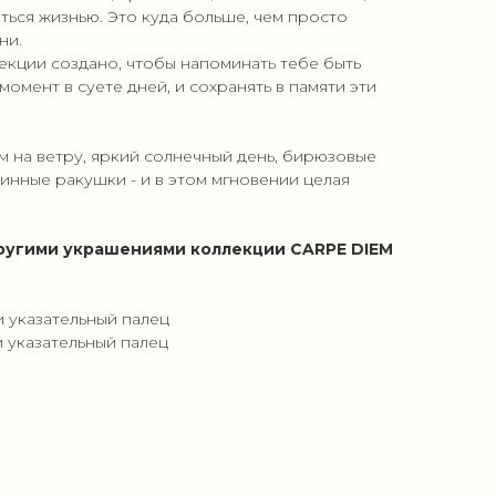
ться жизнью. Это куда больше, чем просто
ни.
кции создано, чтобы напоминать тебе быть
 момент в суете дней, и сохранять в памяти эти
м на ветру, яркий солнечный день, бирюзовые
винные ракушки - и в этом мгновении целая
ругими украшениями коллекции CARPE DIEM
ли указательный палец
ли указательный палец