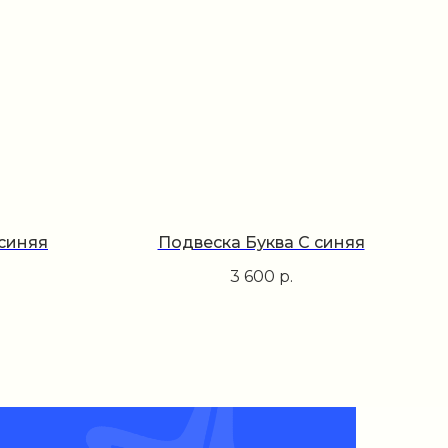
 синяя
Подвеска Буква C синяя
3 600
р.