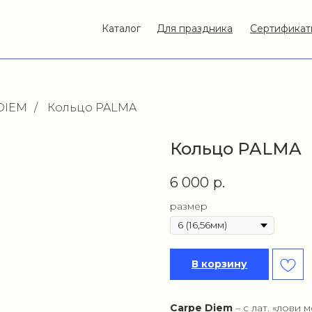
Каталог
Для праздника
Сертификат
DIEM
/
Кольцо PALMA
Кольцо PALMA
6 000
р.
размер
В корзину
Carpe Diem
– с лат. «лови