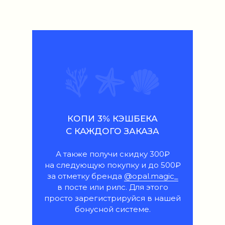
КОПИ 3% КЭШБЕКА
С КАЖДОГО ЗАКАЗА
А также получи скидку 300₽
на следующую покупку и до 500₽
за отметку бренда
@opal.magic_
в посте или рилс. Для этого
просто зарегистрируйся в нашей
бонусной системе.