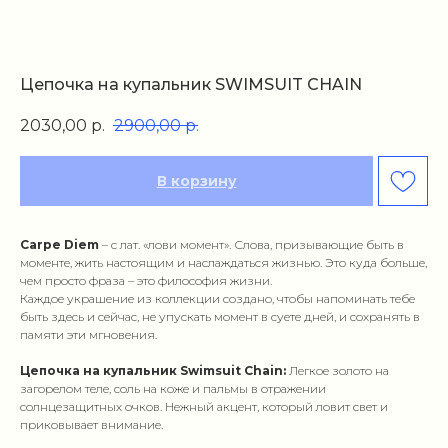
Цепочка на купальник SWIMSUIT CHAIN
2030,00
р.
2900,00
р.
В корзину
Carpe Diem
– с лат. «лови момент». Слова, призывающие быть в
моменте, жить настоящим и наслаждаться жизнью. Это куда больше,
чем просто фраза – это философия жизни.
Каждое украшение из коллекции создано, чтобы напоминать тебе
быть здесь и сейчас, не упускать момент в суете дней, и сохранять в
памяти эти мгновения.
Цепочка на купальник Swimsuit Chain:
Легкое золото на
загорелом теле, соль на коже и пальмы в отражении
солнцезащитных очков. Нежный акцент, который ловит свет и
приковывает внимание.