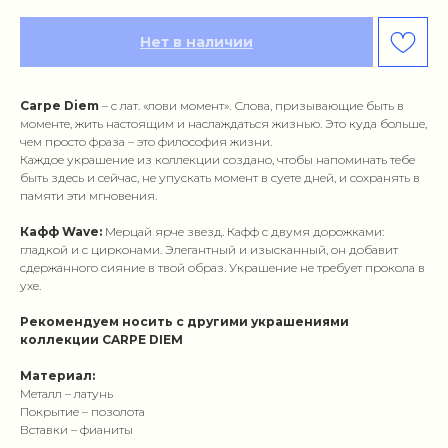
Нет в наличии
Carpe Diem
– с лат. «лови момент». Слова, призывающие быть в
моменте, жить настоящим и наслаждаться жизнью. Это куда больше,
чем просто фраза – это философия жизни.
Каждое украшение из коллекции создано, чтобы напоминать тебе
быть здесь и сейчас, не упускать момент в суете дней, и сохранять в
памяти эти мгновения.
Кафф Wave:
Мерцай ярче звезд. Кафф с двумя дорожками:
гладкой и с цирконами. Элегантный и изысканный, он добавит
сдержанного сияние в твой образ. Украшение не требует прокола в
ухе.
Рекомендуем носить с другими украшениями
коллекции CARPE DIEM
Материал:
Металл – латунь
Покрытие – позолота
Вставки – фианиты