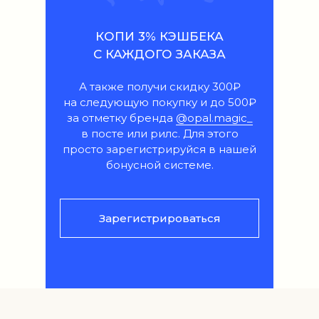
КОПИ 3% КЭШБЕКА
С КАЖДОГО ЗАКАЗА
А также получи скидку 300₽
на следующую покупку и до 500₽
за отметку бренда
@opal.magic_
в посте или рилс. Для этого
просто зарегистрируйся в нашей
бонусной системе.
Зарегистрироваться