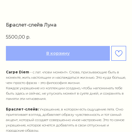
Браслет-слейв Луна
5500,00
р.
В корзину
Carpe Diem
– с лат. «лови момент». Слова, призывающие быть в
моменте, жить настоящим и наслаждаться жизнью. Это куда больше,
чем просто фраза – это философия жизни.
Каждое украшение из коллекции создано, чтобы напоминать тебе
быть здесь и сейчас, не упускать момент в суете дней, и сохранять в
памяти эти мгновения.
Браслет-слейв:
Украшение, в котором есть ощущение лета. Оно
притягивает взгляд, добавляет образу чувственность и тот самый
акцент, который создает совершенно иное настроение. Это то самое
украшение, которое хочется добавлять в свои отпускные и
городские образы.