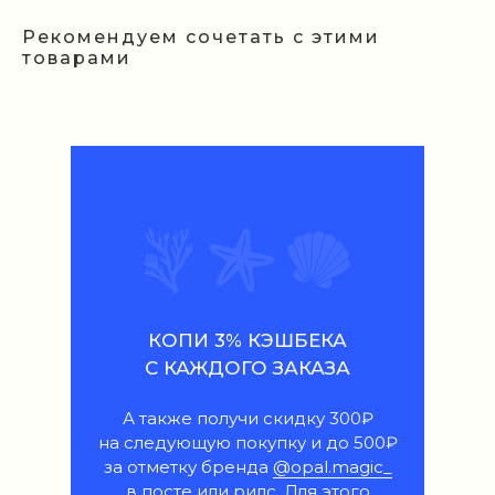
Рекомендуем сочетать с этими
товарами
КОПИ 3% КЭШБЕКА
С КАЖДОГО ЗАКАЗА
А также получи скидку 300₽
на следующую покупку и до 500₽
за отметку бренда
@opal.magic_
в посте или рилс. Для этого