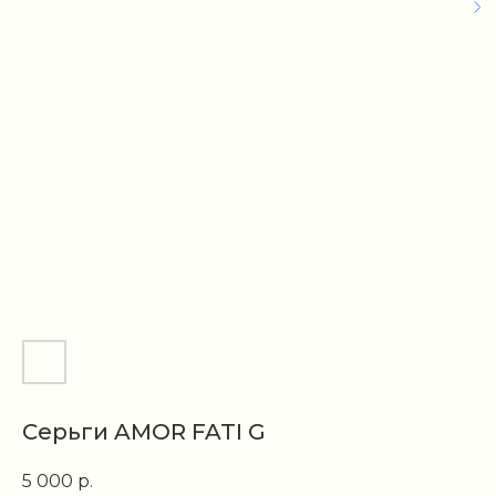
Серьги AMOR FATI G
5 000
р.