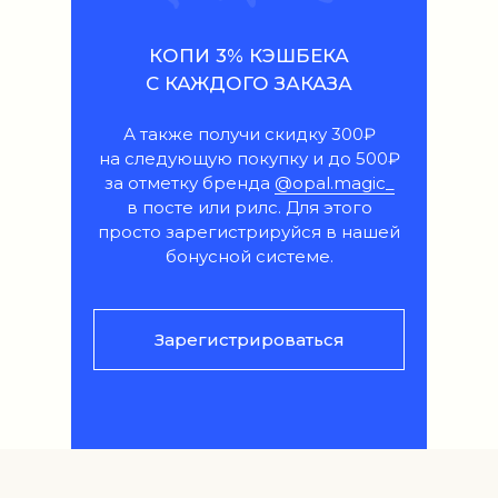
КОПИ 3% КЭШБЕКА
С КАЖДОГО ЗАКАЗА
А также получи скидку 300₽
на следующую покупку и до 500₽
за отметку бренда
@opal.magic_
в посте или рилс. Для этого
просто зарегистрируйся в нашей
бонусной системе.
Зарегистрироваться