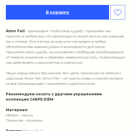
В корзину
Amor Fati
– философия "люби свою судьбу" призывает нас
принять и любить все, что происходит в нашей жизни, как хорошее,
так и плохое. Этот взгляд на мир учит нас видеть в любых
обстоятельствах важные уроки и возможности для роста.
Принимая свою судьбу, мы становимся свободнее, освобождаемся
от тяжести сожалений и обретаем невероятную силу, позволяющую
нам действовать с решимостью и смелостью.
Наши новые серьги, без камней, без цвета, полностью из металла с
надписью Amor Fati. Amor Fati – не просто слова, а способ смотреть
на все происходящее с принятием и достоинством.
Рекомендуем носить с другими украшениями
коллекции CARPE DIEM
Материал:
Металл – латунь
Покрытие – позолота
Размер:
1,5 см х 1,5 см