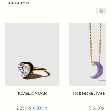
товарами
Кольцо NUAR
Подвеска Луна п
2 250
р.
4 500
р.
3 600
р.