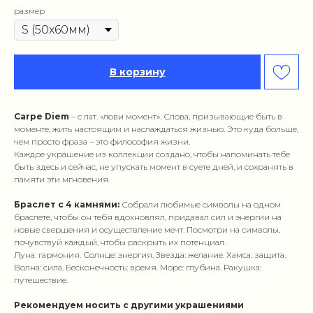
размер
В корзину
Carpe Diem
– с лат. «лови момент». Слова, призывающие быть в
моменте, жить настоящим и наслаждаться жизнью. Это куда больше,
чем просто фраза – это философия жизни.
Каждое украшение из коллекции создано, чтобы напоминать тебе
быть здесь и сейчас, не упускать момент в суете дней, и сохранять в
памяти эти мгновения.
Браслет с 4 камнями:
Собрали любимые символы на одном
браслете, чтобы он тебя вдохновлял, придавал сил и энергии на
новые свершения и осуществление мечт. Посмотри на символы,
почувствуй каждый, чтобы раскрыть их потенциал.
Луна: гармония. Солнце: энергия. Звезда: желание. Хамса: защита.
Волна: сила. Бесконечность: время. Море: глубина. Ракушка:
путешествие.
Рекомендуем носить с другими украшениями