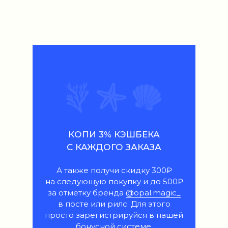
КОПИ 3% КЭШБЕКА
С КАЖДОГО ЗАКАЗА
А также получи скидку 300₽
на следующую покупку и до 500₽
за отметку бренда
@opal.magic_
в посте или рилс. Для этого
просто зарегистрируйся в нашей
бонусной системе.