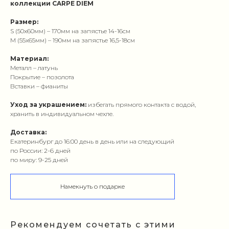
коллекции CARPE DIEM
Размер:
S (50x60мм) – 170мм на запястье 14-16см
M (55x65мм) – 190мм на запястье 16,5-18см
Материал:
Металл – латунь
Покрытие – позолота
Вставки – фианиты
Уход за украшением:
избегать прямого контакта с водой,
хранить в индивидуальном чехле.
Доставка:
Екатеринбург до 16:00 день в день или на следующий
по России: 2-6 дней
по миру: 9-25 дней
Намекнуть о подарке
Рекомендуем сочетать с этими