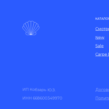
КАТАЛО
Смотре
New
Sale
Carpe
ИП Кобзарь Ю.З.
Догов
ИНН 668600349970
Полит
конфи