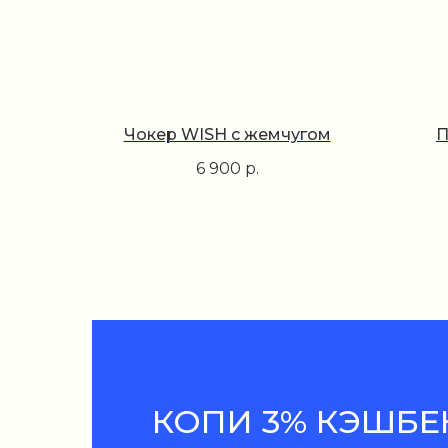
Чокер WISH с жемчугом
П
6 900
р.
КОПИ 3% КЭШБЕ