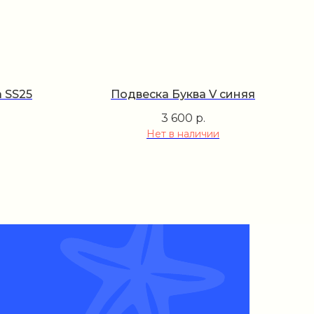
 SS25
Подвеска Буква V синяя
3 600
р.
Нет в наличии