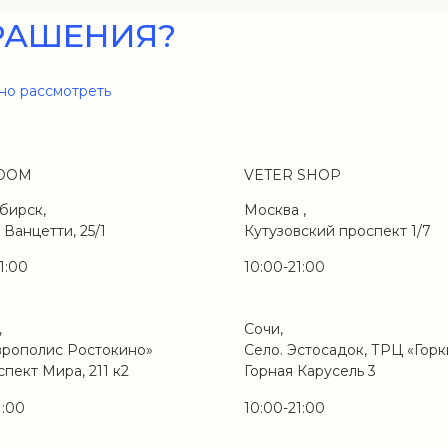
РАШЕНИЯ?
но рассмотреть
OOM
VETER SHOP
бирск,
Москва ,
 Ванцетти, 25/1
Кутузовский проспект 1/7
1:00
10:00-21:00
,
Сочи,
врополис Ростокино»
Село. Эстосадок, ТРЦ «Горк
спект Мира, 211 к2
Горная Карусель 3
1:00
10:00-21:00