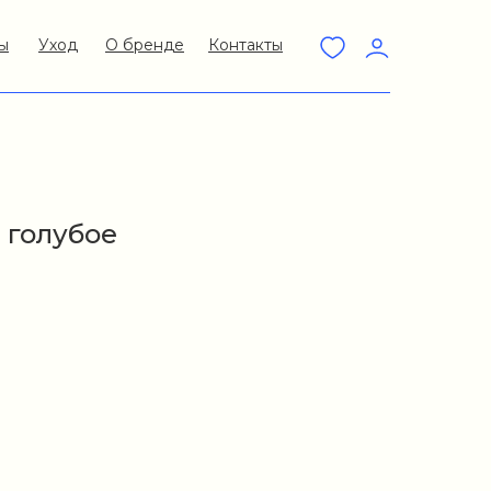
ы
Уход
О бренде
Контакты
 голубое