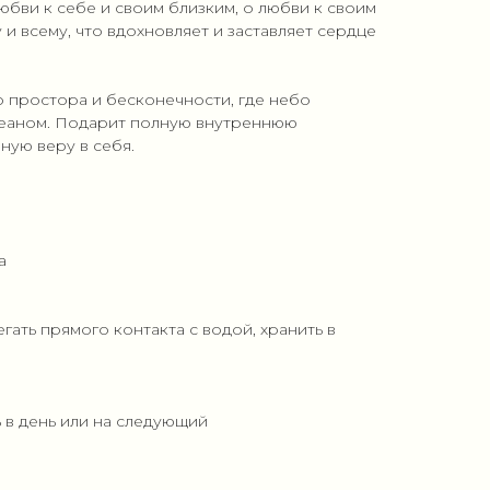
любви к себе и своим близким, о любви к своим
и всему, что вдохновляет и заставляет сердце
 простора и бесконечности, где небо
кеаном. Подарит полную внутреннюю
ную веру в себя.
а
егать прямого контакта с водой, хранить в
ь в день или на следующий