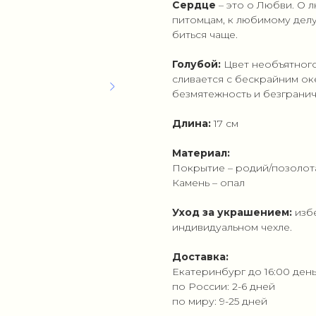
Сердце
– это о Любви. О 
питомцам, к любимому делу 
биться чаще.
Голубой:
Цвет необъятного
сливается с бескрайним о
безмятежность и безгранич
Длина:
17 см
Материал:
Покрытие – родий/позолот
Камень – опал
Уход за украшением:
изб
индивидуальном чехле.
Доставка:
Екатеринбург до 16:00 ден
по России: 2-6 дней
по миру: 9-25 дней