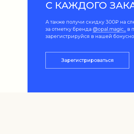
С КАЖДОГО ЗАК
А также получи скидку 300₽ на с
за отметку бренда
@opal.magic_
в п
зарегистрируйся в нашей бонусно
Зарегистрироваться