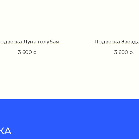
одвеска Луна голубая
Подвеска Звезда
3 600
р.
3 600
р.
КА