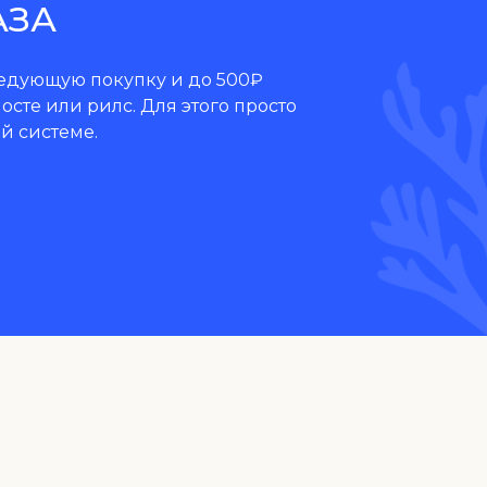
АЗА
ледующую покупку и до 500₽
осте или рилс. Для этого просто
й системе.