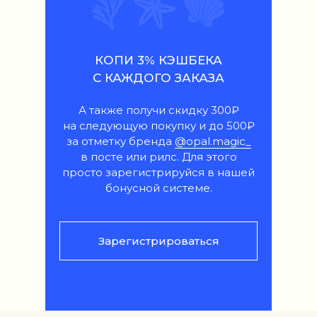
КОПИ 3% КЭШБЕКА
С КАЖДОГО ЗАКАЗА
А также получи скидку 300₽
на следующую покупку и до 500₽
за отметку бренда
@opal.magic_
в посте или рилс. Для этого
просто зарегистрируйся в нашей
бонусной системе.
Зарегистрироваться