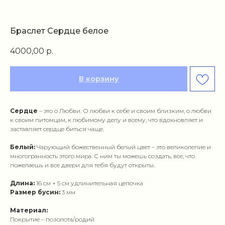
Браслет Сердце белое
4000,00
р.
В корзину
Сердце
– это о Любви. О любви к себе и своим близким, о любви
к своим питомцам, к любимому делу и всему, что вдохновляет и
заставляет сердце биться чаще.
Белый:
Чарующий божественный белый цвет – это великолепие и
многогранность этого мира. С ним ты можешь создать, все, что
пожелаешь и все двери для тебя будут открыты.
Длина:
16 см + 5 см удлинительная цепочка
Размер бусин:
3 мм
Материал:
Покрытие – позолота/родий