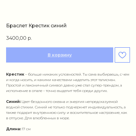
Браслет Крестик синий
3400,00
р.
В корзину
Крестик
– больше никаких условностей. Ты сама выбираешь, с чем
и когда носить, и какими качествами наделить этот талисман.
Простой и лаконичный символ давно уже стал супер-трендом, а
исполнение в опале – точно выделит тебя среди других.
Синий:
Цвет бездонного океана и энергия непредсказуемой
водной стихии. Синий не только подчеркнет индивидуальность, а
также подарит внутреннюю силу и восхитительное настроение, как
в отпуске. Для влюбленных в море.
Длина:
17 см