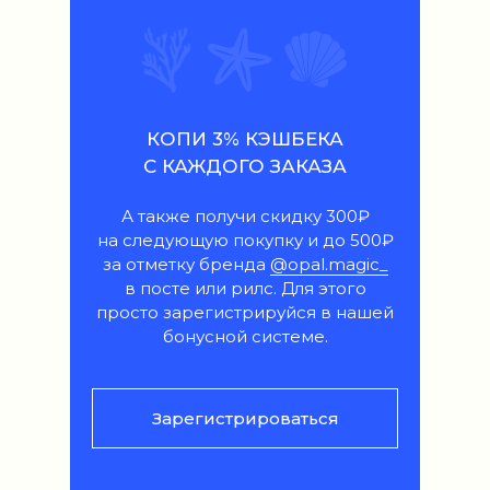
КОПИ 3% КЭШБЕКА
С КАЖДОГО ЗАКАЗА
А также получи скидку 300₽
на следующую покупку и до 500₽
за отметку бренда
@opal.magic_
в посте или рилс. Для этого
просто зарегистрируйся в нашей
бонусной системе.
Зарегистрироваться