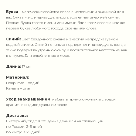
Буква
– магические свойства опала в исполнении значимой для
вас буквы - это индивидуальность, усиленная энергией камня.
Первая буква твоего имени или имени близкого человека или же
первая буква любимого города, страны или слова.
Синий:
Цвет бездонного океана и энергия непредсказуемой
водной стихии. Синий не только подчеркнет индивидуальность, а
также подарит внутреннюю силу и восхитительное настроение, как
в отпуске. Для влюбленных в море.
Длина:
17 см
Материал:
Покрытие – родий
Камень – опал
Уход за украшением:
избегать прямого контакта с водой,
хранить в индивидуальном чехле.
Доставка:
Екатеринбург до 16:00 день в день или на следующий
по России: 2-6 дней
по миру: 9-25 дней