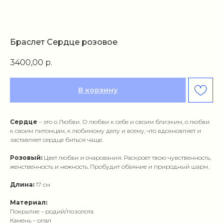
Браслет Сердце розовое
3400,00
р.
В корзину
Сердце
– это о Любви. О любви к себе и своим близким, о любви
к своим питомцам, к любимому делу и всему, что вдохновляет и
заставляет сердце биться чаще.
Розовый:
Цвет любви и очарования. Раскроет твою чувственность,
женственность и нежность. Пробудит обаяние и природный шарм.
Длина:
17 см
Материал:
Покрытие – родий/позолота
Камень – опал