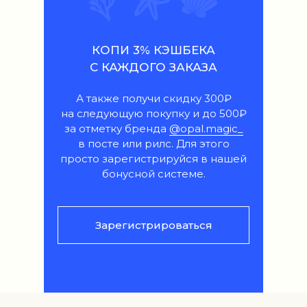
КОПИ 3% КЭШБЕКА
С КАЖДОГО ЗАКАЗА
А также получи скидку 300₽
на следующую покупку и до 500₽
за отметку бренда
@opal.magic_
в посте или рилс. Для этого
просто зарегистрируйся в нашей
бонусной системе.
Зарегистрироваться