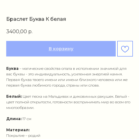
Браслет Буква К белая
3400,00
р.
В корзину
Буква
– магические свойства опала в исполнении значимой для
вас буквы - это индивидуальность, усиленная энергией камня.
Первая буква твоего имени или имени близкого человека или же
первая буква любимого города, страны или слова.
Белый:
Цвет песка на Мальдивах и диковинных ракушек. Белый -
цвет полной открытости, готовности воспринимать мир во всем его
многообразии.
Длина:
17 см
Материал:
Покрытие – родий