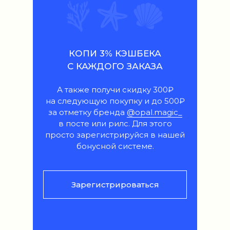
КОПИ 3% КЭШБЕКА
С КАЖДОГО ЗАКАЗА
А также получи скидку 300₽
на следующую покупку и до 500₽
за отметку бренда
@opal.magic_
в посте или рилс. Для этого
просто зарегистрируйся в нашей
бонусной системе.
Зарегистрироваться