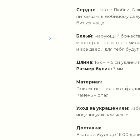
Сердце
– это о Любви. О 
питомцам, к любимому делу 
биться чаще.
Белый:
Чарующий божестве
многогранность этого мира
и все двери для тебя будут
Длина:
16 см + 5 см удлини
Размер бусин:
3 мм
Материал:
Покрытие – позолота/роди
Камень – опал
Уход за украшением:
изб
индивидуальном чехле.
Доставка:
Екатеринбург до 16:00 ден