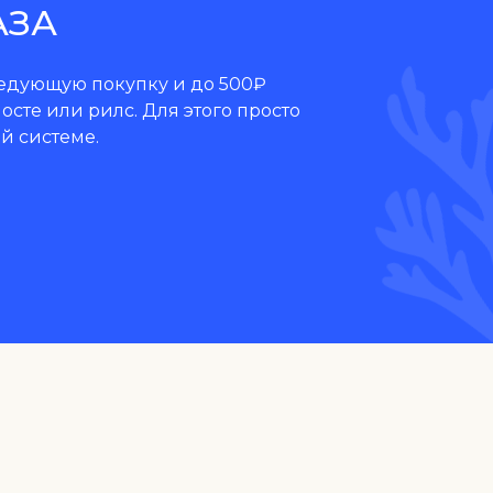
АЗА
ледующую покупку и до 500₽
осте или рилс. Для этого просто
й системе.