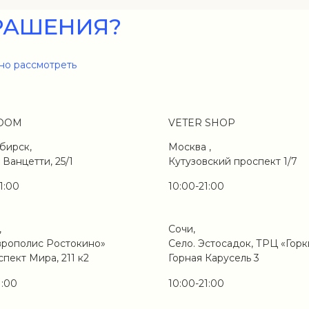
РАШЕНИЯ?
но рассмотреть
OOM
VETER SHOP
бирск,
Москва ,
 Ванцетти, 25/1
Кутузовский проспект 1/7
1:00
10:00-21:00
,
Сочи,
врополис Ростокино»
Село. Эстосадок, ТРЦ «Горк
спект Мира, 211 к2
Горная Карусель 3
1:00
10:00-21:00