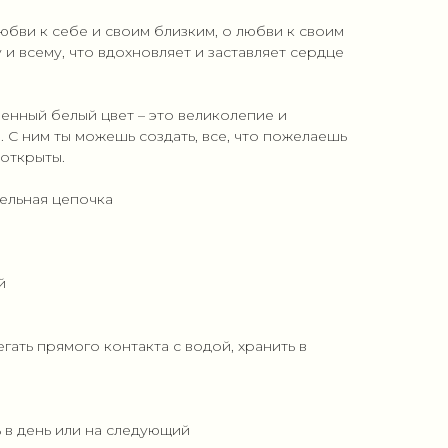
любви к себе и своим близким, о любви к своим
и всему, что вдохновляет и заставляет сердце
нный белый цвет – это великолепие и
. С ним ты можешь создать, все, что пожелаешь
 открыты.
тельная цепочка
й
егать прямого контакта с водой, хранить в
ь в день или на следующий