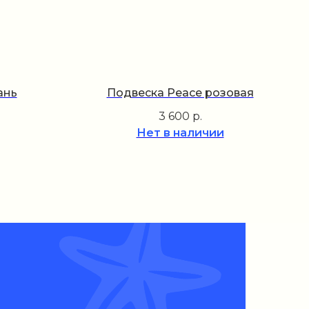
ань
Подвеска Peace розовая
3 600
р.
Нет в наличии