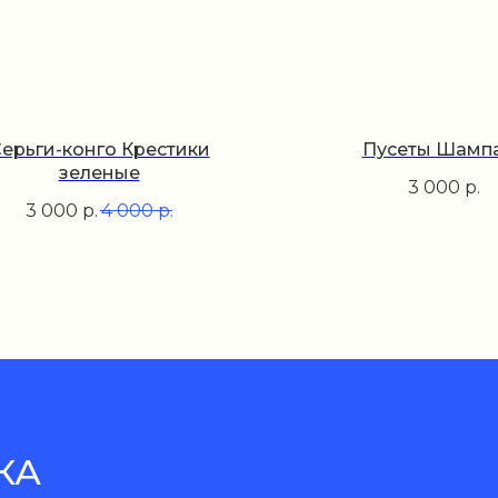
ерьги-конго Крестики
Пусеты Шамп
зеленые
3 000
р.
3 000
р.
4 000
р.
КА