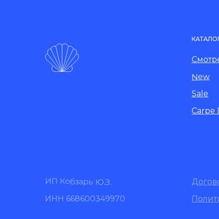
КАТАЛО
Смотре
New
Sale
Carpe
ИП Кобзарь Ю.З.
Догов
ИНН 668600349970
Полит
конфи