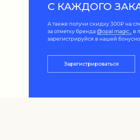
С КАЖДОГО ЗАК
А также получи скидку 300₽ на с
за отметку бренда
@opal.magic_
в п
зарегистрируйся в нашей бонусно
Зарегистрироваться