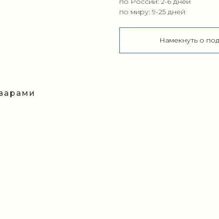
по России: 2-6 дней
по миру: 9-25 дней
Намекнуть о по
оварами