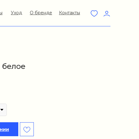
ы
Уход
О бренде
Контакты
 белое
ении