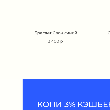
Браслет Слон синий
С
3 400
р.
КОПИ 3% КЭШБЕ