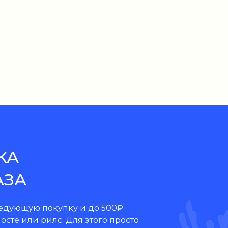
КА
АЗА
ледующую покупку и до 500₽
осте или рилс. Для этого просто