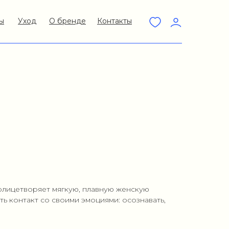
ы
Уход
О бренде
Контакты
олицетворяет мягкую, плавную женскую
ть контакт со своими эмоциями: осознавать,