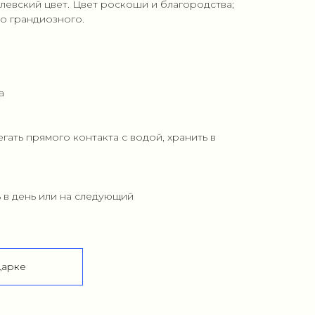
евский цвет. Цвет роскоши и благородства;
о грандиозного.
а
егать прямого контакта с водой, хранить в
ь в день или на следующий
дарке