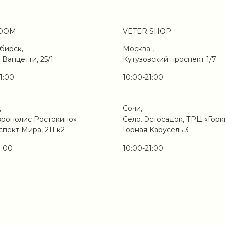
OOM
VETER SHOP
бирск,
Москва ,
 Ванцетти, 25/1
Кутузовский проспект 1/7
1:00
10:00-21:00
,
Сочи,
врополис Ростокино»
Село. Эстосадок, ТРЦ «Горк
спект Мира, 211 к2
Горная Карусель 3
1:00
10:00-21:00