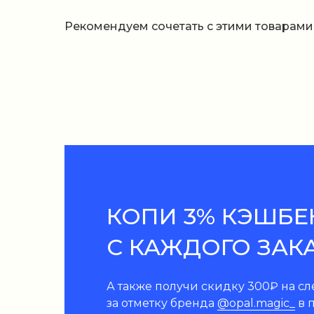
Рекомендуем сочетать с этими товарами
КОПИ 3% КЭШБЕ
С КАЖДОГО ЗАК
А также получи скидку 300₽ на с
за отметку бренда
@opal.magic_
в п