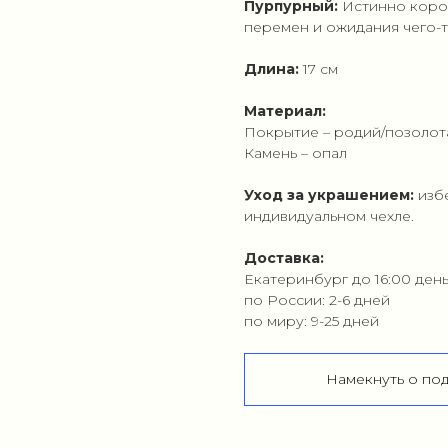
Пурпурный:
Истинно корол
перемен и ожидания чего-т
Длина:
17 см
Материал:
Покрытие – родий/позолот
Камень – опал
Уход за украшением:
изб
индивидуальном чехле.
Доставка:
Екатеринбург до 16:00 ден
по России: 2-6 дней
по миру: 9-25 дней
Намекнуть о по