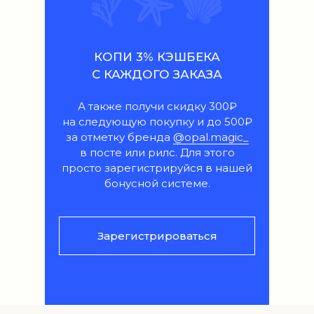
КОПИ 3% КЭШБЕКА
С КАЖДОГО ЗАКАЗА
А также получи скидку 300₽
на следующую покупку и до 500₽
за отметку бренда
@opal.magic_
в посте или рилс. Для этого
просто зарегистрируйся в нашей
бонусной системе.
Зарегистрироваться