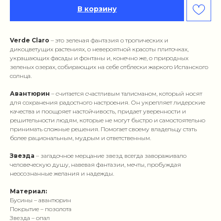
В корзину
Verde Claro
– это зеленая фантазия о тропических и
дикоцветущих растениях, о невероятной красоты плиточках,
украшающих фасады и фонтаны и, конечно же, о природных
зеленых озерах, собирающих на себе отблески жаркого Испанского
солнца.
Авантюрин
– считается счастливым талисманом, который носят
для сохранения радостного настроения. Он укрепляет лидерские
качества и поощряет настойчивость, придает уверенности и
решительности людям, которые не могут быстро и самостоятельно
принимать сложные решения. Помогает своему владельцу стать
более рациональным, мудрым и ответственным.
Звезда
– загадочное мерцание звезд всегда завораживало
человеческую душу, навевая фантазии, мечты, пробуждая
неосознанные желания и надежды.
Материал:
Бусины – авантюрин
Покрытие – позолота
Звезда – опал