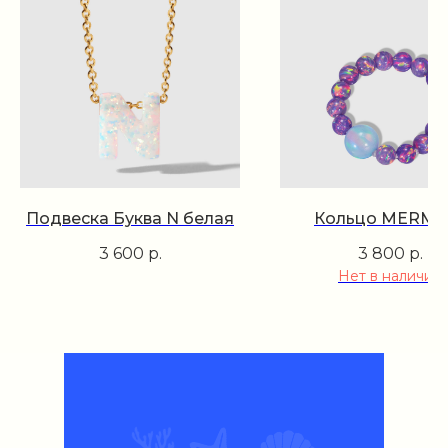
Подвеска Буква N белая
Кольцо MERMA
3 600
р.
3 800
р.
Нет в наличии