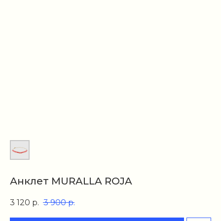
Анклет MURALLA ROJA
3 120
р.
3 900
р.