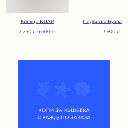
Кольцо NUAR
Подвеска Буква И
2 250
р.
4 500
р.
3 600
р.
КОПИ 3% КЭШБЕКА
С КАЖДОГО ЗАКАЗА