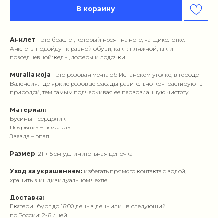
В корзину
Анклет
– это браслет, который носят на ноге, на щиколотке.
Анклеты подойдут к разной обуви, как к пляжной, так и
повседневной: кеды, лоферы и лодочки.
Muralla Roja
– это розовая мечта об Испанском уголке, в городе
Валенсия. Где яркие розовые фасады разительно контрастируют с
природой, тем самым подчеркивая ее первозданную чистоту.
Материал:
Бусины – сердолик
Покрытие – позолота
Звезда – опал
Размер:
21 + 5 см удлинительная цепочка
Уход за украшением:
избегать прямого контакта с водой,
хранить в индивидуальном чехле.
Доставка:
Екатеринбург до 16:00 день в день или на следующий
по России: 2-6 дней